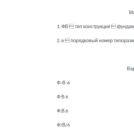
Ма
1. ФВ  тип конструкции  фунда
2. 6  порядковый номер типораз
Ва
Ф-В-6
Ф В 6
Ф.В.6
Ф/В/6