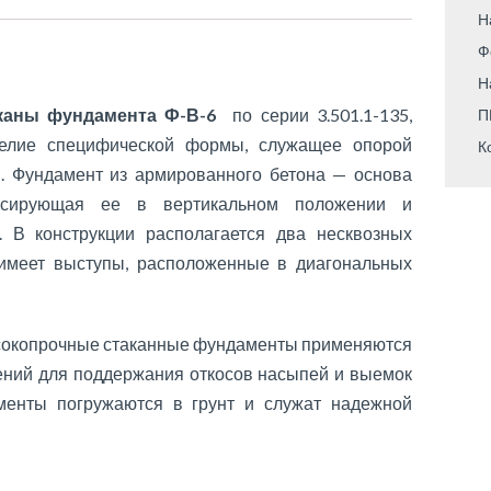
Н
Ф
Н
каны фундамента Ф-В-6
по серии 3.501.1-135,
П
елие специфической формы, служащее опорой
К
. Фундамент из армированного бетона — основа
иксирующая ее в вертикальном положении и
 В конструкции располагается два несквозных
 имеет выступы, расположенные в диагональных
сокопрочные стаканные фундаменты применяются
ений для поддержания откосов насыпей и выемок
менты погружаются в грунт и служат надежной