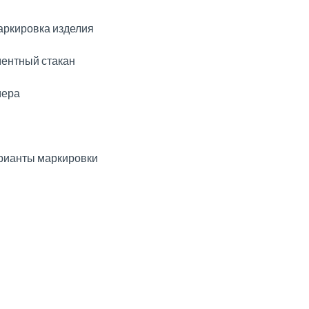
ркировка изделия
ментный стакан
мера
рианты маркировки