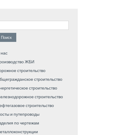
айти:
 нас
роизводство ЖБИ
орожное строительство
бщегражданское строительство
нергетическое строительство
елезнодорожное строительство
ефтегазовое строительство
осты и путепроводы
зделия по чертежам
еталлоконструкции