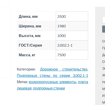
Длина, мм
3500
Н
Ширина, мм
1980
Высота, мм
1000
О
ГОСТ/Серия
3.002.1-1
П
Масса, кг
7500
Д
О
Э
Категории:
Дорожное строительство
,
Подпорные стены по серии 3.002.1-1
Ж
Метки:
водопропускные элементы
,
плита
Н
лицевая
,
подпорные стенки
М
И
М