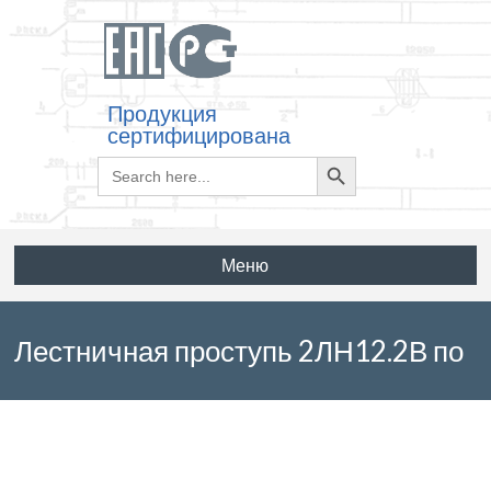
Продукция
сертифицирована
Search
Search
for:
Button
Меню
Лестничная проступь 2ЛН12.2В по
серии 1.251.1-4