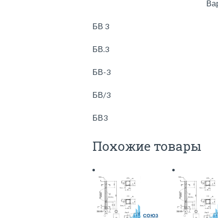
Ва
БВ 3
БВ.3
БВ-3
БВ/3
БВ3
Похожие товары