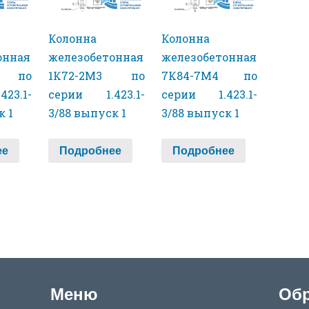
Колонна
Колонна
онная
железобетонная
железобетонная
2 по
1К72-2М3 по
7К84-7М4 по
23.1-
серии 1.423.1-
серии 1.423.1-
к 1
3/88 выпуск 1
3/88 выпуск 1
ее
Подробнее
Подробнее
Меню
Обр