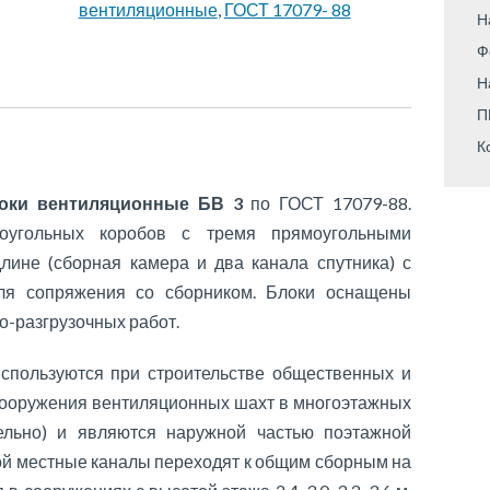
вентиляционные
,
ГОСТ 17079- 88
Н
Ф
Н
П
К
ки вентиляционные БВ 3
по ГОСТ 17079-88.
оугольных коробов с тремя прямоугольными
ине (сборная камера и два канала спутника) с
для сопряжения со сборником. Блоки оснащены
о-разгрузочных работ.
спользуются при строительстве общественных и
сооружения вентиляционных шахт в многоэтажных
ельно) и являются наружной частью поэтажной
ой местные каналы переходят к общим сборным на