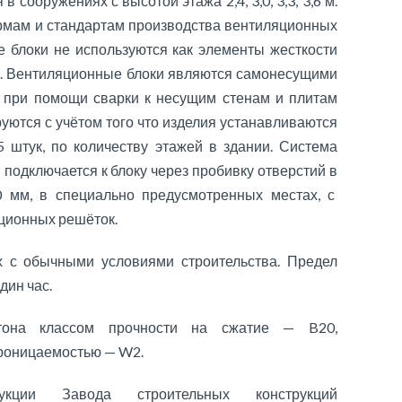
 сооружениях с высотой этажа 2,4, 3,0, 3,3, 3,6 м.
ормам и стандартам производства вентиляционных
е блоки не используются как элементы жесткости
. Вентиляционные блоки являются самонесущими
 при помощи сварки к несущим стенам и плитам
уются с учётом того что изделия устанавливаются
5 штук, по количеству этажей в здании. Система
подключается к блоку через пробивку отверстий в
 мм, в специально предусмотренных местах, с
ционных решёток.
х с обычными условиями строительства. Предел
дин час.
етона классом прочности на сжатие — B20,
проницаемостью — W2.
укции Завода строительных конструкций