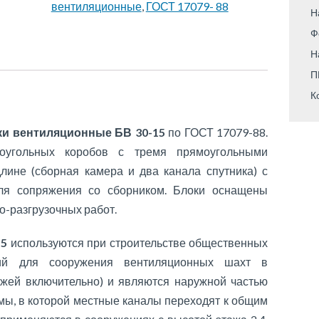
вентиляционные
,
ГОСТ 17079- 88
Н
Ф
Н
П
К
и вентиляционные БВ 30-15
по ГОСТ 17079-88.
оугольных коробов с тремя прямоугольными
ине (сборная камера и два канала спутника) с
для сопряжения со сборником. Блоки оснащены
о-разгрузочных работ.
15
используются при строительстве общественных
й для сооружения вентиляционных шахт в
ажей включительно) и являются наружной частью
мы, в которой местные каналы переходят к общим