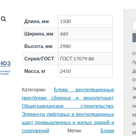
Длина, мм
1500
Н
Ширина, мм
460
Высота, мм
2980
О
Серия/ГОСТ
ГОСТ 17079-88
П
Масса, кг
2450
Д
О
Э
Категории:
Блоки вентиляционные
(вентблоки сборные и монолитные)
,
Ж
Общегражданское строительство
,
Н
Элементы лифтовых и вентиляционных
М
шахт промышленных и жилых зданий и
И
сооружений
Метки:
Блоки
М