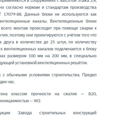
применяются в сооружениях с высотой этажа 2,4,
влено согласно нормам и стандартам производства
 17079-88. Данные блоки не используются как
ентиляционные каналы. Вентиляционные блоки
всего монтаж происходит при помощи сварки к
ия, поэтому они проектируются с учётом того что
а друга в количестве до 25 штук, по количеству
ых вентиляционных каналов подключается к блоку
енах размером 100 мм на 200 мм, в специально
дующей установкой вентиляционных решёток.
х с обычными условиями строительства. Предел
дин час.
етона классом прочности на сжатие — B20,
проницаемостью — W2.
укции Завода строительных конструкций