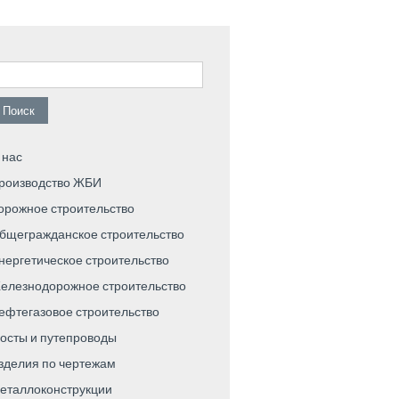
айти:
 нас
роизводство ЖБИ
орожное строительство
бщегражданское строительство
нергетическое строительство
елезнодорожное строительство
ефтегазовое строительство
осты и путепроводы
зделия по чертежам
еталлоконструкции