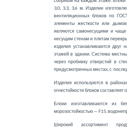
сборным на каждом этаже. Блоки 
3,0, 3,3, 3,6 м. Изделие изгото
вентиляционных блоков по ГОСТ
элементы жесткости или дымов
являются самонесущими и чаще 
несущим стенам и плитам перекрыт
изделия устанавливаются друг н
этажей в здании. Система местн
через пробивку отверстий в ст
предусмотренных местах, с после
Изделия используются в района
огнестойкости блоков составляет о
Блоки изготавливаются из б
морозостойкостью — F15, водоне
Широкий ассортимент прод