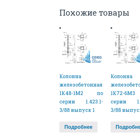
Похожие товары
Колонна
Колонна
железобетонная
железобет
1К48-1М2 по
1К72-6М
серии 1.423.1-
серии 1.4
3/88 выпуск 1
3/88 выпус
Подробнее
Подробн