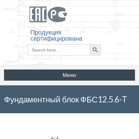
Продукция
сертифицирована
Search
Search
for:
Button
Меню
Фундаментный блок ФБС12.5.6-T
по ГОСТ 13579-78