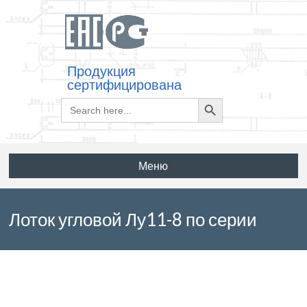
Продукция
сертифицирована
Search
Search
for:
Button
Меню
Лоток угловой Лу11-8 по серии
3.006.1-2.87 выпуск 5