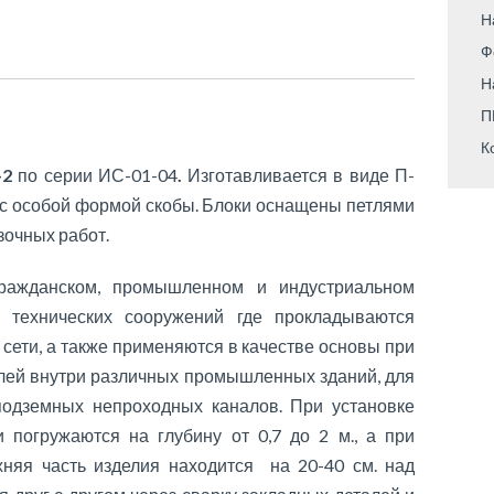
Н
Ф
Н
П
К
-2
по серии ИС-01-04
.
Изготавливается в виде П-
 с особой формой скобы. Блоки оснащены петлями
зочных работ.
гражданском, промышленном и индустриальном
е технических сооружений где прокладываются
ети, а также применяются в качестве основы при
елей внутри различных промышленных зданий, для
подземных непроходных каналов. При установке
 погружаются на глубину от 0,7 до 2 м., а при
няя часть изделия находится на 20-40 см. над