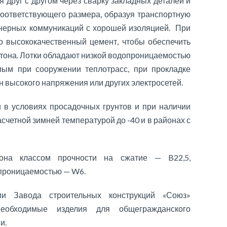
 друг с другом через сварку закладных деталей и
оответствующего размера, образуя транспортную
нерных коммуникаций с хорошей изоляцией. При
ко высококачественный цемент, чтобы обеспечить
тона. Лотки обладают низкой водопроницаемостью
мым при сооружении теплотрасс, при прокладке
н высокого напряжения или других электросетей.
и в условиях просадочных грунтов и при наличии
асчетной зимней температурой до -40 и в районах с
тона классом прочности на сжатие — B22,5,
епроницаемостью — W6.
ии Завода строительных конструкций «Союз»
необходимые изделия для общегражданского
и.