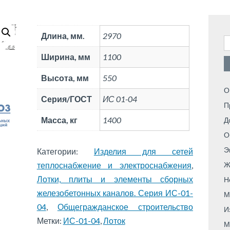
Длина, мм.
2970
Н
Ширина, мм
1100
Высота, мм
550
О
Серия/ГОСТ
ИС 01-04
П
Масса, кг
1400
Д
О
Э
Категории:
Изделия для сетей
теплоснабжение и электроснабжения
,
Ж
Лотки, плиты и элементы сборных
Н
железобетонных каналов. Серия ИС-01-
М
04
,
Общегражданское строительство
И
Метки:
ИС-01-04
,
Лоток
М