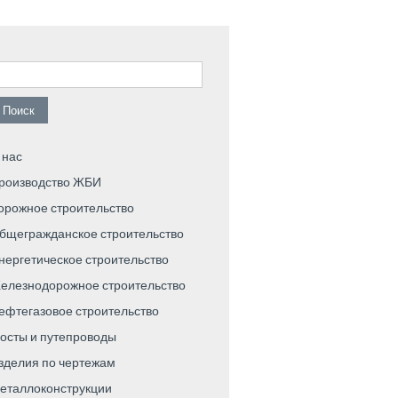
айти:
 нас
роизводство ЖБИ
орожное строительство
бщегражданское строительство
нергетическое строительство
елезнодорожное строительство
ефтегазовое строительство
осты и путепроводы
зделия по чертежам
еталлоконструкции