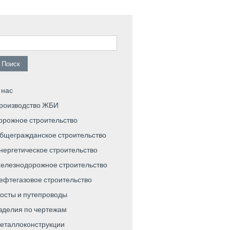
айти:
 нас
роизводство ЖБИ
орожное строительство
бщегражданское строительство
нергетическое строительство
елезнодорожное строительство
ефтегазовое строительство
осты и путепроводы
зделия по чертежам
еталлоконструкции