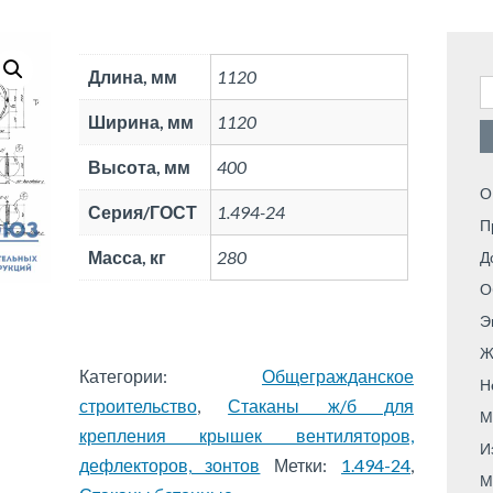
Длина, мм
1120
Н
Ширина, мм
1120
Высота, мм
400
О
Серия/ГОСТ
1.494-24
П
Масса, кг
280
Д
О
Э
Ж
Категории:
Общегражданское
Н
строительство
,
Стаканы ж/б для
М
крепления крышек вентиляторов,
И
дефлекторов, зонтов
Метки:
1.494-24
,
М