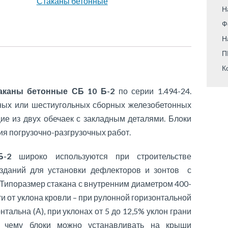
Стаканы бетонные
Н
Ф
Н
П
К
аканы бетонные СБ 10 Б-2
по серии 1.494-24.
ных или шестиугольных сборных железобетонных
щие из двух обечаек с закладным деталями. Блоки
я погрузочно-разгрузочных работ.
Б-2
широко используются при строительстве
зданий для установки дефлекторов и зонтов с
 Типоразмер стакана с внутренним диаметром 400-
и от уклона кровли – при рулонной горизонтальной
нтальна (А), при уклонах от 5 до 12,5% уклон грани
ря чему блоки можно устанавливать на крыши