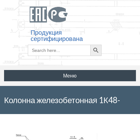
Продукция
сертифицирована
Search
Search
for:
Button
Меню
Колонна железобетонная 1К48-
3М2 по серии 1.423.1-3/88 выпуск