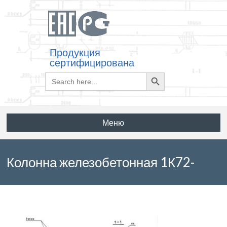
Продукция
сертифицирована
Search
Search
for:
Button
Меню
Колонна железобетонная 1К72-
1М3 по серии 1.423.1-3/88 выпуск