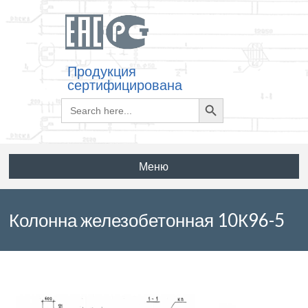
Продукция
сертифицирована
Search
Search
for:
Button
Меню
Колонна железобетонная 10К96-5
по серии 1.424.1-5 выпуск 1/87