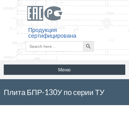
Продукция
сертифицирована
Search
Search
for:
Button
Меню
Плита БПР-130У по серии ТУ
5842-001-23078401-04