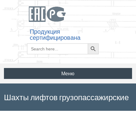
Продукция
сертифицирована
Search
Search
for:
Button
Меню
Шахты лифтов грузопассажирские
ШЛГП 63п-5 по серии ИИ 01-04