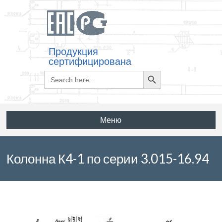
Продукция
сертифицирована
Search
Search
for:
Button
Меню
Колонна К4-1 по серии 3.015-16.94
выпуск 1