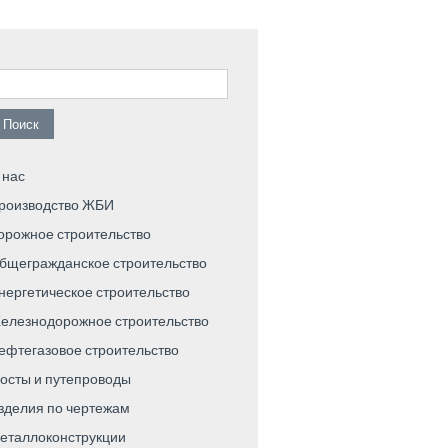
айти:
 нас
роизводство ЖБИ
орожное строительство
бщегражданское строительство
нергетическое строительство
елезнодорожное строительство
ефтегазовое строительство
осты и путепроводы
зделия по чертежам
еталлоконструкции