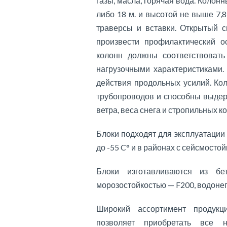
газы, масла, горячая вода. Колон
либо 18 м. и высотой не выше 7,8
траверсы и вставки. Открытый с
произвести профилактический о
колонн должны соответствоват
нагрузочными характеристиками.
действия продольных усилий. Ко
трубопроводов и способны выдер
ветра, веса снега и стропильных к
Блоки подходят для эксплуатации
до -55 C° и в районах с сейсмостой
Блоки изготавливаются из б
морозостойкостью — F200, водон
Широкий ассортимент продукц
позволяет приобретать все 