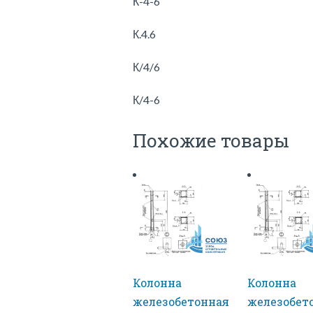
К-4-6
К.4.6
К/4/6
К/4-6
Похожие товары
Колонна
Колонна
железобетонная
железобет