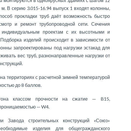
ны монтируются в одноярусных зданиях с шагом 12
 м. В серию 3.015-16.94 выпуск 1 входят колонны,
пособ прокладки труб даёт возможность быстро
смотр и ремонт трубопроводной сети. Сечения
ь индивидуальным проектам с их высотными и
 Подборка изделий происходит в зависимости от
лонны запроектированы под нагрузки эстакад для
живать вес труб, разнонаправленные нагрузки от
онструкций.
 на территориях с расчетной зимней температурой
костью до 8 баллов.
етона классом прочности на сжатие — B15,
епроницаемостью — W4.
ии Завода строительных конструкций «Союз»
необходимые изделия для общегражданского