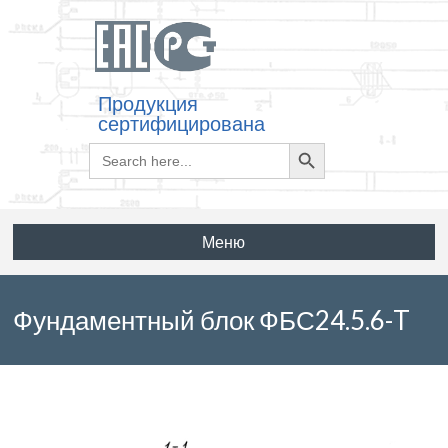
Продукция
сертифицирована
Search
Search
for:
Button
Меню
Фундаментный блок ФБС24.5.6-T
по ГОСТ 13579-78