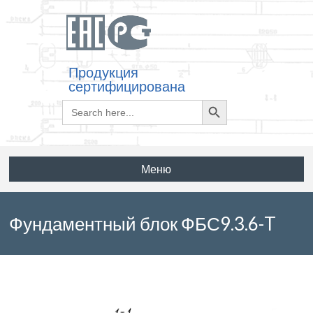
Продукция
сертифицирована
Search
Search
for:
Button
Меню
Фундаментный блок ФБС9.3.6-T
по ГОСТ 13579-78