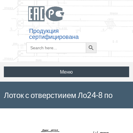
Продукция
сертифицирована
Search
Search
for:
Button
Меню
Лоток с отверстиием Ло24-8 по
серии 3.006.1-2.87 выпуск 5