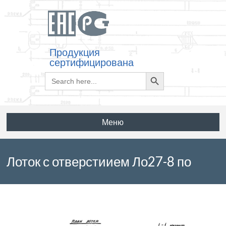
Продукция
сертифицирована
Search
Search
for:
Button
Меню
Лоток с отверстиием Ло27-8 по
серии 3.006.1-2.87 выпуск 5