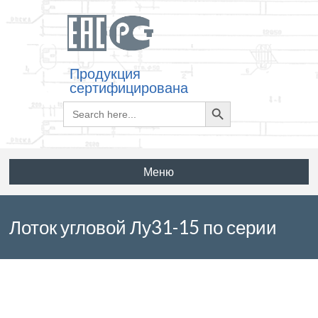
Продукция
сертифицирована
Search
Search
for:
Button
Меню
Лоток угловой Лу31-15 по серии
3.006.1-2.87 выпуск 5