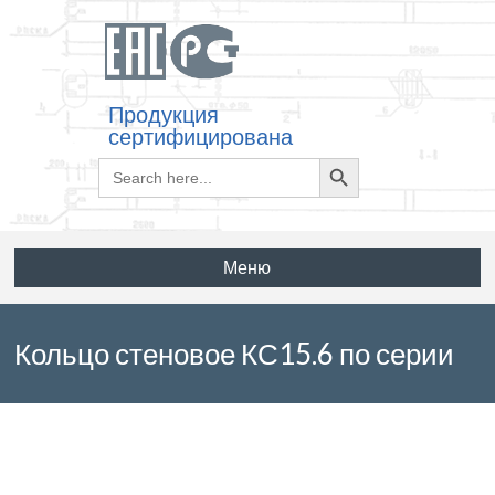
Продукция
сертифицирована
Search
Search
for:
Button
Меню
Кольцо стеновое КС15.6 по серии
3.900.1-14 выпуск 1