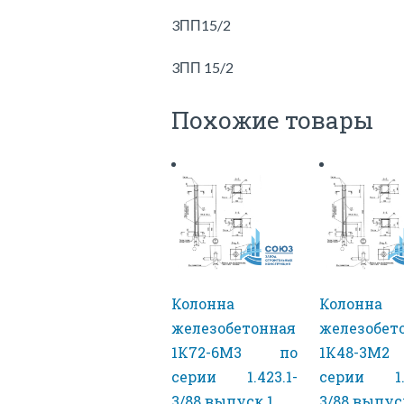
3ПП15/2
3ПП 15/2
Похожие товары
Колонна
Колонна
железобетонная
железобет
1К72-6М3 по
1К48-3М
серии 1.423.1-
серии 1.4
3/88 выпуск 1
3/88 выпус