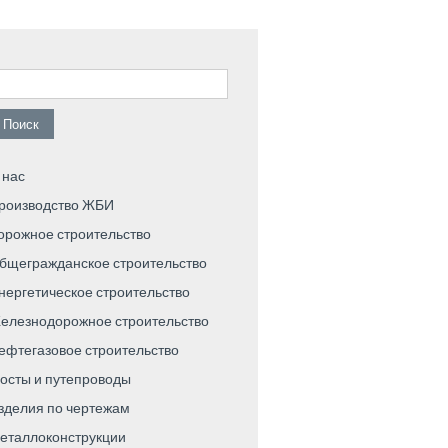
айти:
 нас
роизводство ЖБИ
орожное строительство
бщегражданское строительство
нергетическое строительство
елезнодорожное строительство
ефтегазовое строительство
осты и путепроводы
зделия по чертежам
еталлоконструкции