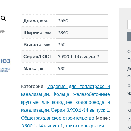
Длина, мм.
1680
Н
Ширина, мм
1860
Высота, мм
150
О
Серия/ГОСТ
3.900.1-14 выпуск 1
П
Масса, кг
530
Д
О
Э
Категории:
Изделия для теплотрасс и
канализации
,
Кольца железобетонные
Ж
круглые для колодцев водопровода и
Н
канализации. Серия 3.900.1-14 выпуск 1
,
М
Общегражданское строительство
Метки:
И
3.900.1-14 выпуск 1
,
плита перекрытия
М