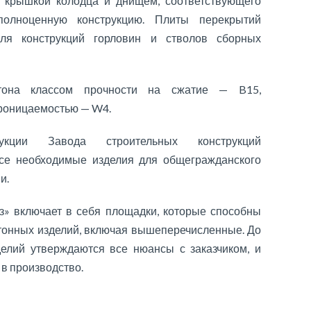
 крышкой колодца и днищем, соответствующего
полноценную конструкцию. Плиты перекрытий
я конструкций горловин и стволов сборных
етона классом прочности на сжатие — B15,
проницаемостью — W4.
укции Завода строительных конструкций
все необходимые изделия для общегражданского
и.
» включает в себя площадки, которые способны
тонных изделий, включая вышеперечисленные. До
елий утверждаются все нюансы с заказчиком, и
 в производство.