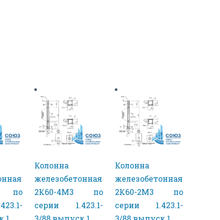
Колонна
Колонна
онная
железобетонная
железобетонная
2 по
2К60-4М3 по
2К60-2М3 по
23.1-
серии 1.423.1-
серии 1.423.1-
к 1
3/88 выпуск 1
3/88 выпуск 1