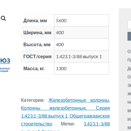
Длина, мм
5600
Н
Ширина, мм
400
Высота, мм
400
О
ГОСТ/серия
1.423.1-3/88 выпуск 1
П
Масса, кг.
1300
Д
О
Э
Ж
Категории:
Железобетонные колонны
,
Н
Колонны железобетонные. Серия
М
1.423.1-3/88 выпуск 1
,
Общегражданское
И
строительство
Метки:
1.423.1-3/88
М