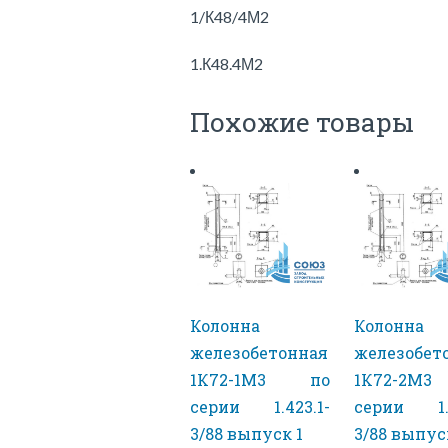
1/К48/4М2
1.К48.4М2
Похожие товары
Колонна
Колонна
железобетонная
железобет
1К72-1М3 по
1К72-2М
серии 1.423.1-
серии 1.4
3/88 выпуск 1
3/88 выпус