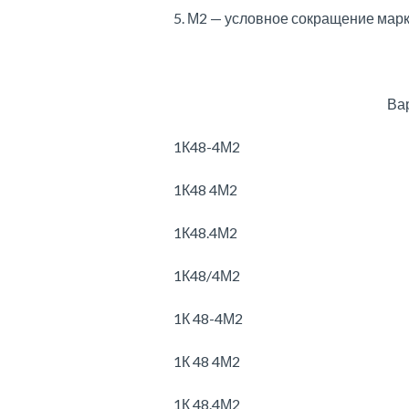
5. М2 — условное сокращение мар
Ва
1К48-4М2
1К48 4М2
1К48.4М2
1К48/4М2
1К 48-4М2
1К 48 4М2
1К 48.4М2