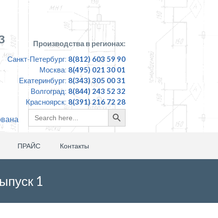
З
Производства в регионах:
Санкт-Петербург:
8(812) 603 59 90
Москва:
8(495) 021 30 01
Екатеринбург:
8(343) 305 00 31
Волгоград:
8(844) 243 52 32
Красноярск:
8(391) 216 72 28
Search
Search
ована
for:
Button
ПРАЙС
Контакты
ыпуск 1