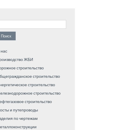
айти:
 нас
роизводство ЖБИ
орожное строительство
бщегражданское строительство
нергетическое строительство
елезнодорожное строительство
ефтегазовое строительство
осты и путепроводы
зделия по чертежам
еталлоконструкции