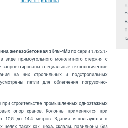
выпуск 1
,
Колонна
Н
Ф
Н
П
К
нна железобетонная 1К48-4М2
по серии 1.423.1-
 в виде прямоугольного монолитного стержня с
е запроектированы специальные технологические
ания на них стропильных и подстропильных
дусмотрены петли для облегчения погрузочно-
 при строительстве промышленных одноэтажных
овых опор кранов. Колонны применяются при
т 10,8 до 14,4 метров. Здания используются в
целях таких как: цеха, склады, павильоны без