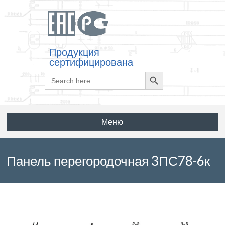
Продукция
сертифицирована
Search
Search
for:
Button
Меню
Панель перегородочная 3ПС78-6к
по серии 3.902.1-12