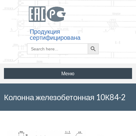
Продукция
сертифицирована
Search
Search
for:
Button
Меню
Колонна железобетонная 10К84-2
по серии 1.424.1-5 выпуск 1/87