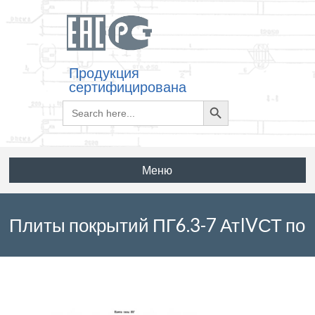
Продукция
сертифицирована
Search
Search
for:
Button
Меню
Плиты покрытий ПГ6.3-7 АтIVСТ по
серии 1.465.1-17, Шифр В.33.17/92