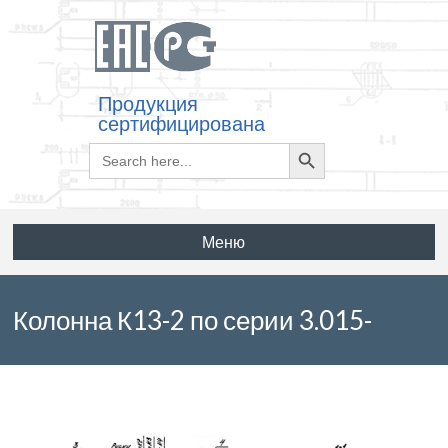
Продукция
сертифицирована
Search
Search
for:
Button
Меню
Колонна К13-2 по серии 3.015-
16.94 выпуск 1