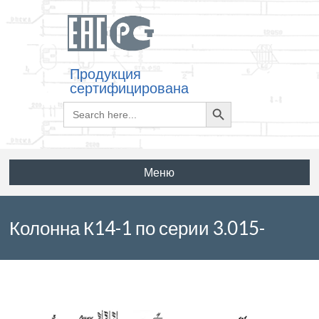
Продукция
сертифицирована
Search
Search
for:
Button
Меню
Колонна К14-1 по серии 3.015-
16.94 выпуск 1