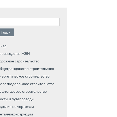
айти:
 нас
роизводство ЖБИ
орожное строительство
бщегражданское строительство
нергетическое строительство
елезнодорожное строительство
ефтегазовое строительство
осты и путепроводы
зделия по чертежам
еталлоконструкции