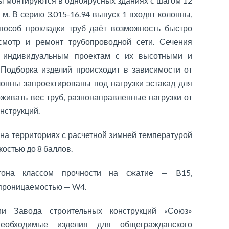
ны монтируются в одноярусных зданиях с шагом 12
 м. В серию 3.015-16.94 выпуск 1 входят колонны,
пособ прокладки труб даёт возможность быстро
смотр и ремонт трубопроводной сети. Сечения
ь индивидуальным проектам с их высотными и
 Подборка изделий происходит в зависимости от
лонны запроектированы под нагрузки эстакад для
живать вес труб, разнонаправленные нагрузки от
онструкций.
 на территориях с расчетной зимней температурой
костью до 8 баллов.
етона классом прочности на сжатие — B15,
епроницаемостью — W4.
ии Завода строительных конструкций «Союз»
необходимые изделия для общегражданского