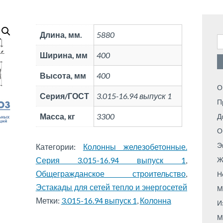
Длина, мм.
5880
Н
Ширина, мм
400
Высота, мм
400
О
Серия/ГОСТ
3.015-16.94 выпуск 1
П
Масса, кг
3300
Д
О
Э
Категории:
Колонны железобетонные.
Серия 3.015-16.94 выпуск 1
,
Ж
Общегражданское строительство
,
Н
Эстакады для сетей тепло и энергосетей
М
Метки:
3.015-16.94 выпуск 1
,
Колонна
И
М