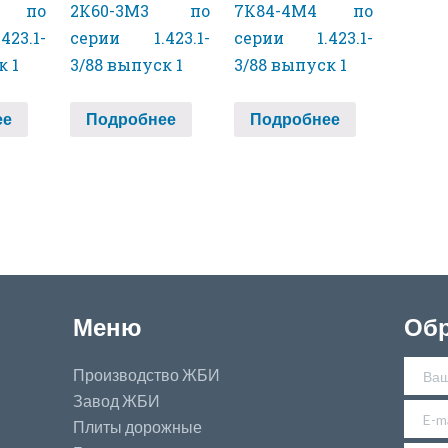
2 по
2К60-3М3 по
7К84-4М4 по
23.1-
серии 1.423.1-
серии 1.423.1-
к 1
3/88 выпуск 1
3/88 выпуск 1
ее
Подробнее
Подробнее
Меню
Обр
Производство ЖБИ
Завод ЖБИ
Плиты дорожные