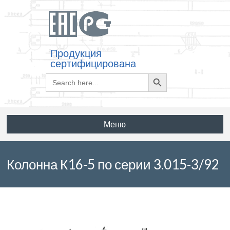
Продукция
сертифицирована
Search
Search
for:
Button
Меню
Колонна К16-5 по серии 3.015-3/92
выпуск II-1