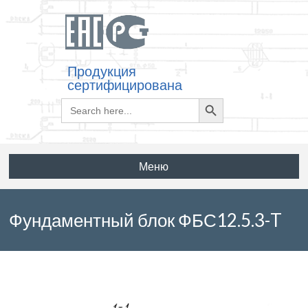
Продукция
сертифицирована
Search
Search
for:
Button
Меню
Фундаментный блок ФБС12.5.3-T
по ГОСТ 13579-78