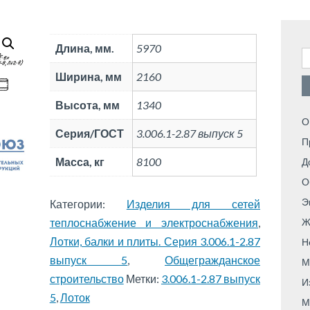
Длина, мм.
5970
Н
Ширина, мм
2160
Высота, мм
1340
О
Серия/ГОСТ
3.006.1-2.87 выпуск 5
П
Масса, кг
8100
Д
О
Э
Категории:
Изделия для сетей
теплоснабжение и электроснабжения
,
Ж
Лотки, балки и плиты. Серия 3.006.1-2.87
Н
выпуск 5
,
Общегражданское
М
строительство
Метки:
3.006.1-2.87 выпуск
И
5
,
Лоток
М