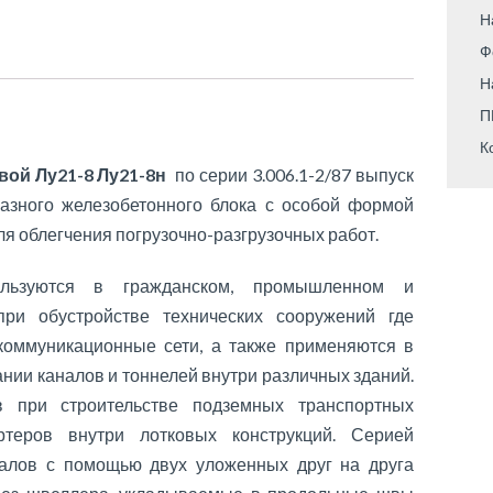
Н
Ф
Н
П
К
вой Лу21-8 Лу21-8н
по серии 3.006.1-2/87 выпуск
разного железобетонного блока с особой формой
я облегчения погрузочно-разгрузочных работ.
ользуются в гражданском, промышленном и
при обустройстве технических сооружений где
оммуникационные сети, а также применяются в
нии каналов и тоннелей внутри различных зданий.
в при строительстве подземных транспортных
ртеров внутри лотковых конструкций. Серией
налов с помощью двух уложенных друг на друга