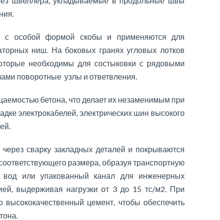
ерез швеллера, укладываемые в продольные швы
ния.
ы с особой формой скобы и применяются для
аторных ниш. На боковых гранях угловых лотков
оторые необходимы для состыковки с рядовыми
лами поворотные узлы и ответвления.
цаемостью бетона, что делает их незаменимым при
адке электрокабелей, электрических шин высокого
ей.
м через сварку закладных деталей и покрываются
соответствующего размера, образуя транспортную
 вод или упакованный канал для инженерных
ей, выдерживая нагрузки от 3 до 15 тс/м2. При
ко высококачественный цемент, чтобы обеспечить
тона.