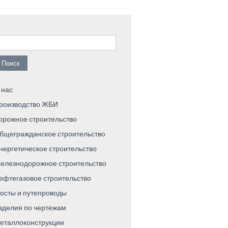
айти:
 нас
роизводство ЖБИ
орожное строительство
бщегражданское строительство
нергетическое строительство
елезнодорожное строительство
ефтегазовое строительство
осты и путепроводы
зделия по чертежам
еталлоконструкции