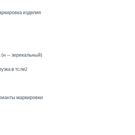
ркировка изделия
 (н — зерекальный)
узка в тс/м2
рианты маркировки