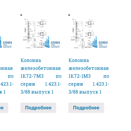
Колонна
Колонна
онная
железобетонная
железобетонная
3 по
1К72-7М3 по
1К72-1М3 по
23.1-
серии 1.423.1-
серии 1.423.1-
к 1
3/88 выпуск 1
3/88 выпуск 1
ее
Подробнее
Подробнее