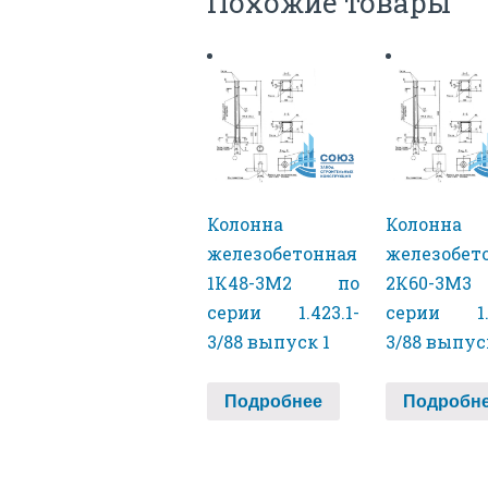
Похожие товары
Колонна
Колонна
железобетонная
железобет
1К48-3М2 по
2К60-3М
серии 1.423.1-
серии 1.4
3/88 выпуск 1
3/88 выпус
Подробнее
Подробн