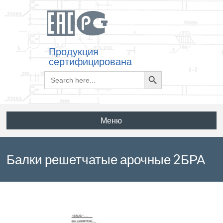
Продукция
сертифицирована
Search
Search
for:
Button
Меню
Балки решетчатые арочные 2БРА
12-5 АIIIв по серии ТУ 67-1003-88