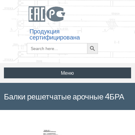
Продукция
сертифицирована
Search
Search
for:
Button
Меню
Балки решетчатые арочные 4БРА
12-4 АIIIв-Н по серии ТУ 67-1003-