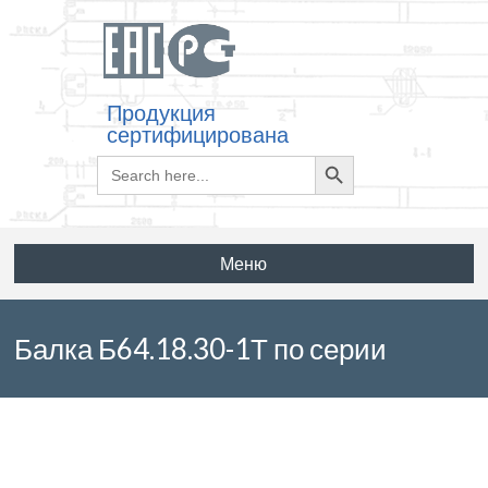
Продукция
сертифицирована
Search
Search
for:
Button
Меню
Балка Б64.18.30-1Т по серии
1.126.1 КЛ-1