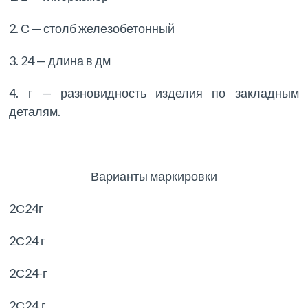
2. С — столб железобетонный
3. 24 — длина в дм
4. г — разновидность изделия по закладным
деталям.
Варианты маркировки
2С24г
2С24 г
2С24-г
2С24.г