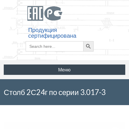
Продукция
сертифицирована
Search
Search
for:
Button
Меню
Столб 2С24г по серии 3.017-3